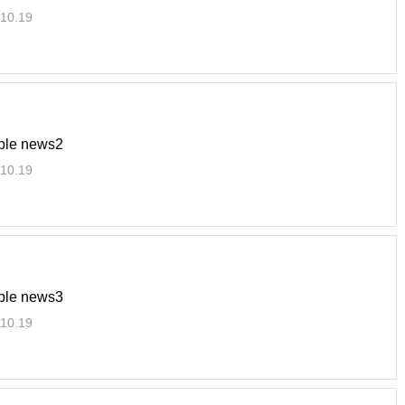
10.19
le news2
10.19
le news3
10.19